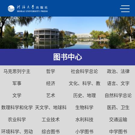
图书中心
马克思列宁主
哲学
社会科学总论
政治、法律
义、毛泽东思想
军事
经济
文化、科学、教
语言、文字
文学
艺术
历史、地理
育、体育
自然科学总论
数理科学和化学
天文学、地球科
生物科学
医药、卫生
农业科学
工业技术
学
水利科技
交通运输
环境科学、劳动
综合图书
小学图书
中学图书