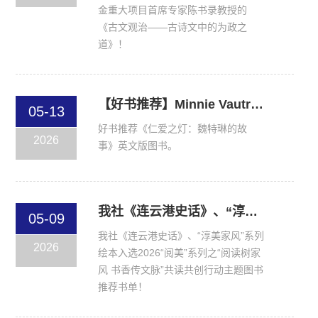
金重大项目首席专家陈书录教授的
《古文观治——古诗文中的为政之
道》！
【好书推荐】Minnie Vautrin: Her lamp of compassion burned through the darkest nights
05-13
好书推荐《仁爱之灯：魏特琳的故
2026
事》英文版图书。
我社《连云港史话》、“淳美家风”系列绘本入选2026“阅美”系列之“阅读树家风 书香传文脉”共读共创行动主题图书推荐书单！
05-09
我社《连云港史话》、“淳美家风”系列
2026
绘本入选2026“阅美”系列之“阅读树家
风 书香传文脉”共读共创行动主题图书
推荐书单！