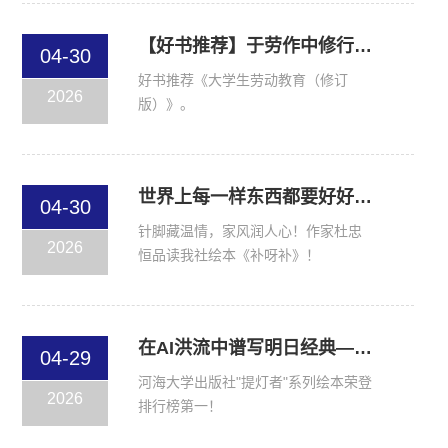
【好书推荐】于劳作中修行，在实践中成长
04-30
好书推荐《大学生劳动教育（修订
2026
版）》。
世界上每一样东西都要好好爱护，尤其是心，因为——心生万物
04-30
针脚藏温情，家风润人心！作家杜忠
2026
恒品读我社绘本《补呀补》！
在AI洪流中谱写明日经典——2025年度第十三届“新阅读中国童书榜”隆重发布
04-29
河海大学出版社"提灯者"系列绘本荣登
2026
排行榜第一！