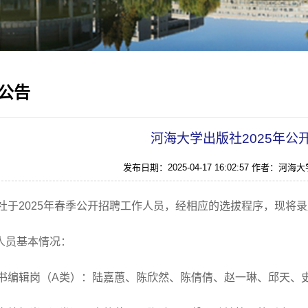
公告
河海大学出版社2025年公
发布日期：2025-04-17 16:02:57
作者：河海大
社于2025年春季公开招聘工作人员，经相应的选拔程序，现将
.人员基本情况：
书编辑岗（A类）：陆嘉蕙、陈欣然、陈倩倩、赵一琳、邱天、