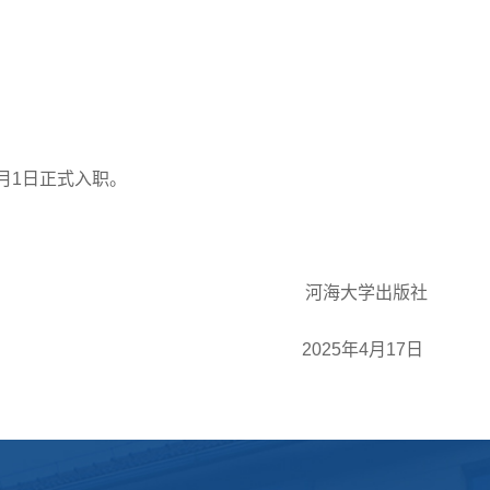
7月1日正式入职。
河海大学出版社
2025年4月17日