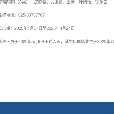
字编辑岗（A类）：房静蕾、厉张鹏、王馨、叶婧怡、徐乐言
监督电话：025-83787767
.公示期：2025年4月17日至2025年4月24日。
.新进人员于2025年5月6日正式入职，其中应届毕业生于2025年