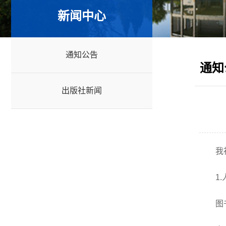
新闻中心
通知公告
通知
出版社新闻
我
1
图