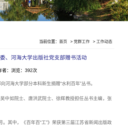
当前位置：
首页
>
党群工作
>
工作动态
工委、河海大学出版社党支部赠书活动
作者：
浏览：
392次
部向河海大学部分本科新生捐赠“水利百年”丛书。
》。吴中如院士、唐洪武院士、徐辉教授担任丛书主编，张
称号。其中，《百年百“工”》荣获第三届江苏省新闻出版政