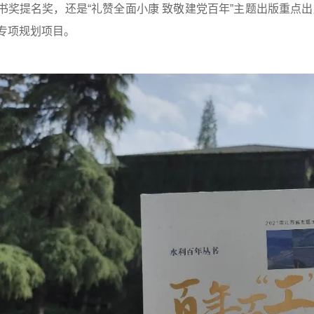
书奖提名奖，还是“礼赞全面小康 致敬建党百年”主题出版重点出
专项规划项目。