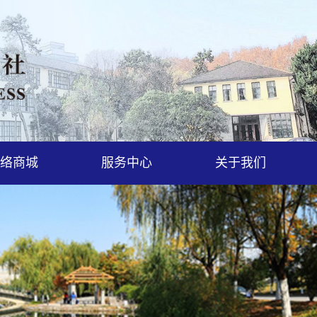
络商城
服务中心
关于我们