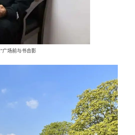
”广场前与书合影