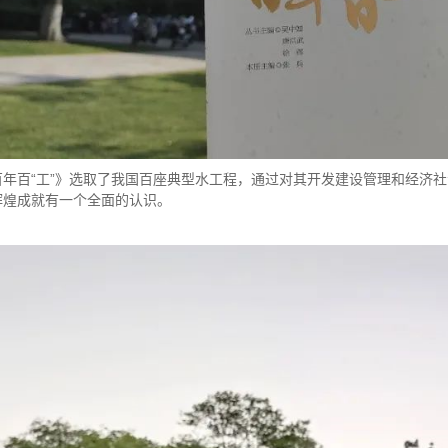
百年百“工”》选取了我国百座典型水工程，通过对其开发建设管理和经济
辉煌成就有一个全面的认识。