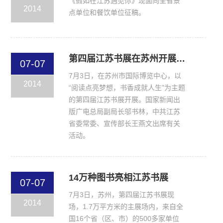
《假如在江苏遇见你》现面向全省景
2014
点单位和餐饮单位征稿。
第四届江苏书展在苏州开展邬书林、王燕文出席
07-07
7月3日，在苏州市国际博览中心，以
2014
“阅读点亮梦想，书香成就人生”为主题
的第四届江苏书展开展。国家新闻出
版广电总局副局长邬书林，中共江苏
省委常委、宣传部长王燕文出席有关
活动。
14万种图书亮相江苏书展
07-07
7月3日，苏州，第四届江苏书展现
2014
场，1.7万平方米的主展场内，来自全
国16个省（区、市）的500多家单位