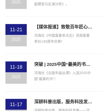
2025
能模型与反演分析》。
【媒体报道】致敬百年匠心 传承非遗荣光——热烈祝贺富春茶社140周年庆典圆满举办
11-21
河海社《中国富春茶点志》亮相富春
2025
茶社140周年庆典！
突破 | 2025中国“最美的书”揭晓，河海社图书首次入选
11-18
河海社《古版年画丛谭》入选2025中
2025
国“最美的书”！
深耕科普出版，服务科技发展——河海社亮相2025江苏科技学术大会
11-17
深耕科普出版，服务科技发展——河