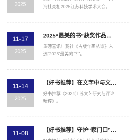
2025
海社亮相2025江苏科技学术大会。
2025“最美的书”获奖作品隆重揭晓
11-17
重磅喜讯！我社《古版年画丛谭》入
2025
选“2025‘最美的书'”。
【好书推荐】在文字中与文艺现场相遇，在评论里感知时代鲜活脉动
11-14
好书推荐《2024江苏文艺研究与评论
2025
精粹》。
【好书推荐】守护“家门口”的河，绘就河清岸绿新画卷
11-08