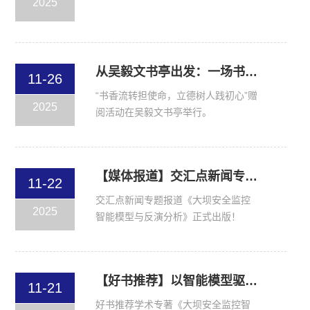
2025
从吴毅文书亭出发：一场书香与初心的双向奔赴
11-26
“书香流转担使命，立德树人践初心”赠
2025
阅活动在吴毅文书亭举行。
【媒体报道】交汇点新闻专题报道大坝安全由谁守护？这本书把“智能化、精准化”说明白了！
11-22
交汇点新闻专题报道《大坝安全监控
2025
智能模型与反演分析》正式出版！
【好书推荐】以智能模型驱动安全监控，从传统治理跃升精准“智”理
11-21
好书推荐学术专著《大坝安全监控智