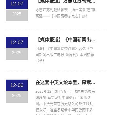
【媒体报道】方志江苏刊载 徐颖宏：扬州美食“志”存高远——《中国富春茶点志》序
12-07
方志江苏刊载徐颖宏：扬州美食“志”存
2025
高远——《中国富春茶点志》序！
【媒体报道】《中国新闻出版广电报·读周刊》本周热荐书单
12-07
河海社《中国富春茶点志》入选《中
2025
国新闻出版广电报·读周刊》本周热荐
书单！
在这套中英文绘本里，探索千年治水智慧，感受文明交融
12-06
2025年12月3日至5日，法国总统埃马
2025
纽埃尔·马克龙对中国进行了国事访
问。中法元首在历史悠久的都江堰共
叙友好，这座承载着中华民族两千多