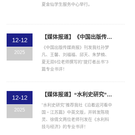
夏金仙学生服务中心举行。
【媒体报道】《中国出版传媒商报》刊发我社孙梦凡、王馨、刘福福、邱天、朱梦楠、夏无双6位老师撰写的“提灯者丛书”3篇专业书评！
12-12
《中国出版传媒商报》刊发我社孙梦
2025
凡、王馨、刘福福、邱天、朱梦楠、
夏无双6位老师撰写的“提灯者丛书”3
篇专业书评！
【媒体报道】“水利史研究”推荐我社《沿着运河看中国・江苏篇》中英文版，并转发陈晓灵、徐倩文两位老师刊发在《水利科技与经济》的专业书评！
12-12
“水利史研究”推荐我社《沿着运河看中
2025
国・江苏篇》中英文版，并转发陈晓
灵、徐倩文两位老师刊发在《水利科
技与经济》的专业书评！