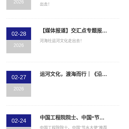
2026
出去！
【媒体报道】交汇点专题报道 入藏哈佛、耶鲁等图书馆！“江苏运河百科全书”跨洋渡海讲好中国故事
02-28
河海社运河文化走出去！
2026
运河文化，渡海而行｜《沿着运河看中国·江苏篇》入藏海外多馆
02-27
2026
中国工程院院士、中国“节水大使”推荐 | 让孩子读懂田间地头的节水智慧
02-24
中国工程院院士、中国“节水大使”推荐