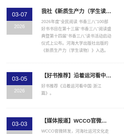
我社《新质生产力（学生读物）》入选2026年度“全民阅读 书香三八”100部好书
03-07
2026年度“全民阅读 书香三八”100部
2026
好书书目在第十三届“书香三八”阅读盛
典暨第十四届“书香三八”读书活动启动
仪式上公布。河海大学出版社出版的
《新质生产力（学生读物）》入选。
【好书推荐】沿着运河看中国｜浙水悠悠，文脉流长
03-05
好书推荐《沿着运河看中国·浙江
2026
篇》。
【媒体报道】WCCO官微转发 入藏哈佛、耶鲁等图书馆！“江苏运河百科全书”跨洋渡海讲好中国故事
03-03
WCCO官微转发，河海社运河文化走